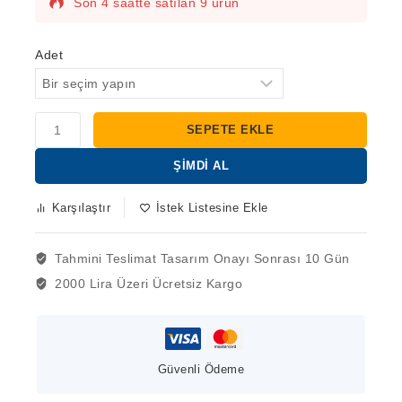
Son 4 saatte satılan 9 ürün
Hızlı satılıyor! 3'den fazla kişinin sepetinde
bu var
Adet
SEPETE EKLE
ŞIMDI AL
Karşılaştır
İstek Listesine Ekle
Tahmini Teslimat
Tasarım Onayı Sonrası 10 Gün
2000 Lira Üzeri
Ücretsiz Kargo
Güvenli Ödeme