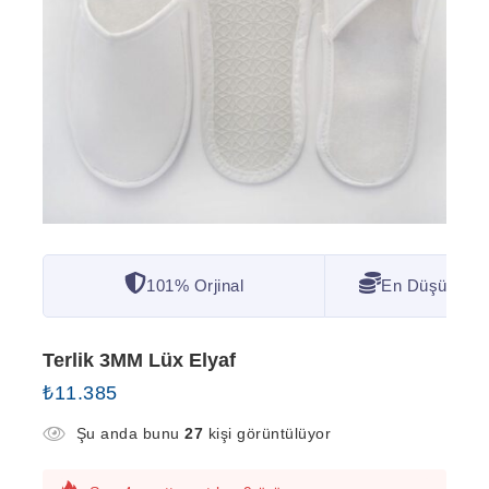
101% Orjinal
En Düşük Fiya
Terlik 3MM Lüx Elyaf
₺
11.385
Şu anda bunu
27
kişi görüntülüyor