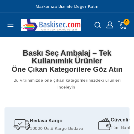
Markanıza Bizimle Değer Katın
0
Baskı Seç Ambalaj – Tek
Kullanımlık Ürünler
Öne Çıkan Kategorilere Göz Atın
Bu vitrinimizde öne çıkan kategorilerimizdeki ürünleri
inceleyin.
Güvenli 
Bedava Kargo
Tüm Banka
1000₺ Üstü Kargo Bedava