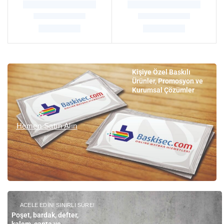
Kişiye Özel Baskılı
Ürünler, Promosyon ve
Kurumsal Çözümler
Hemen Satın Alın
ACELE EDIN! SINIRLI SÜRE!
Poşet, bardak, defter,
kalem, çanta ve