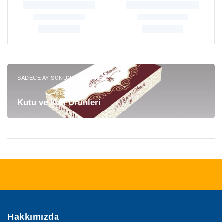
SADECE AY SONUNA ÖZEL TEKLIF
Kutu ve Koli Ürünleri
Hakkımızda