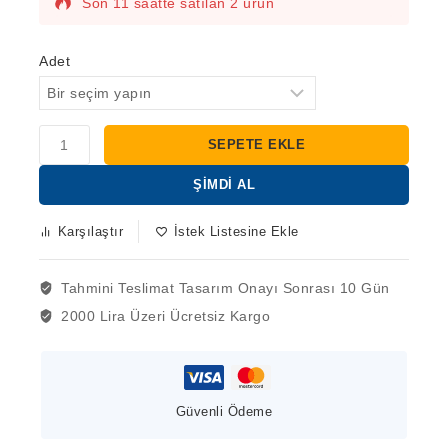
Son 11 saatte satılan 2 ürün
Hızlı satılıyor! 4'den fazla kişinin sepetinde
bu var
Adet
SEPETE EKLE
ŞIMDI AL
Karşılaştır
İstek Listesine Ekle
Tahmini Teslimat
Tasarım Onayı Sonrası 10 Gün
2000 Lira Üzeri
Ücretsiz Kargo
Güvenli Ödeme