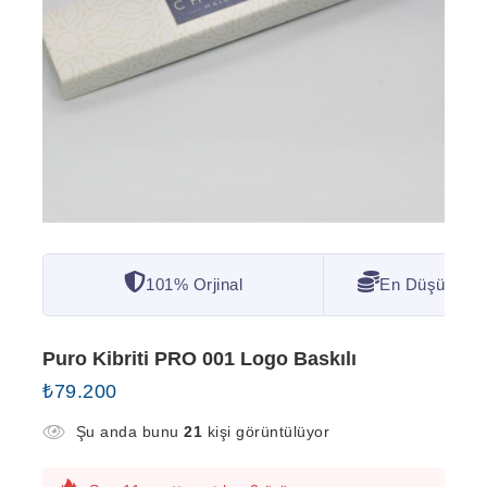
101% Orjinal
En Düşük Fiya
Puro Kibriti PRO 001 Logo Baskılı
₺
79.200
Şu anda bunu
21
kişi görüntülüyor