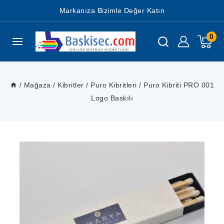
Markanıza Bizimle Değer Katın
0
/
Mağaza
/
Kibritler
/
Puro Kibritleri
/
Puro Kibriti PRO 001
Logo Baskılı